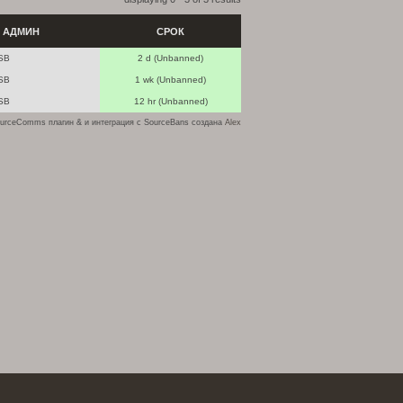
АДМИН
СРОК
SB
2 d (Unbanned)
SB
1 wk (Unbanned)
SB
12 hr (Unbanned)
urceComms плагин & и интеграция с SourceBans создана
Alex