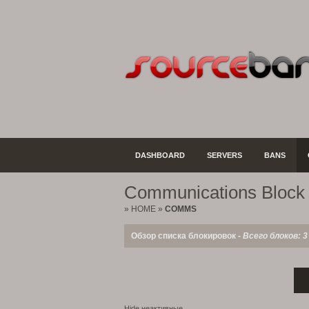
DASHBOARD
SERVERS
BANS
Communications Block 
»
HOME
»
COMMS
Обзор списка блокировок -
Всего блоков: 3
Hide неактивные