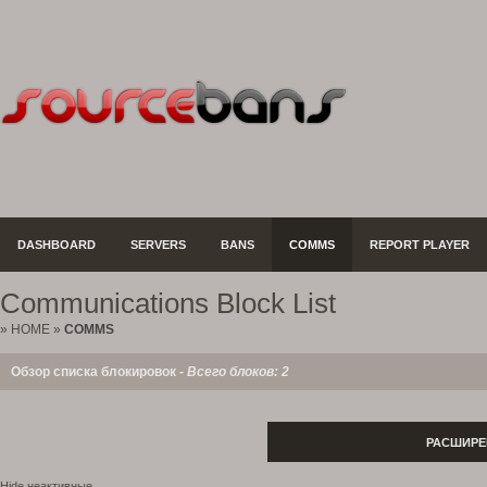
DASHBOARD
SERVERS
BANS
COMMS
REPORT PLAYER
Communications Block List
»
HOME
»
COMMS
Обзор списка блокировок -
Всего блоков: 2
РАСШИРЕ
Hide неактивные